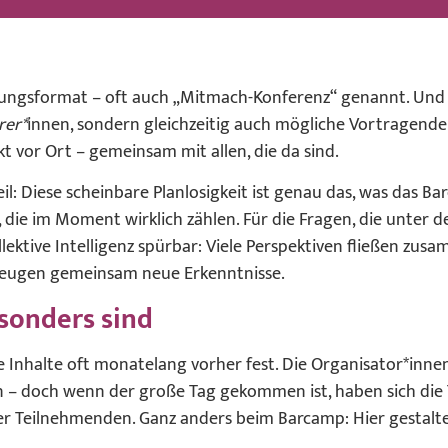
ltungsformat – oft auch „Mitmach-Konferenz“ genannt. Und g
rer
*
innen, sondern gleichzeitig auch mögliche Vortragende.
t vor Ort – gemeinsam mit allen, die da sind.
il: Diese scheinbare Planlosigkeit ist genau das, was das 
die im Moment wirklich zählen. Für die Fragen, die unter 
ktive Intelligenz spürbar: Viele Perspektiven fließen zusam
rzeugen gemeinsam neue Erkenntnisse.
sonders sind
e Inhalte oft monatelang vorher fest. Die Organisator*inn
en – doch wenn der große Tag gekommen ist, haben sich d
der Teilnehmenden. Ganz anders beim Barcamp: Hier gestal