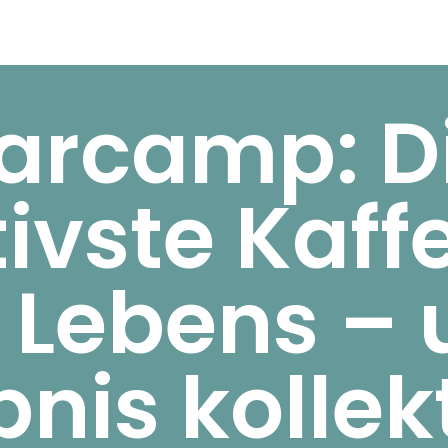
arcamp: D
ivste Kaf
 Lebens – 
bnis kollek