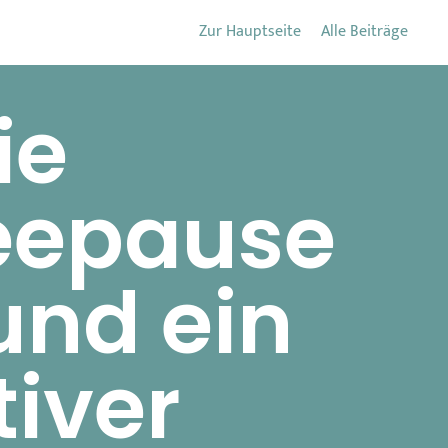
Zur Hauptseite
Alle Beiträge
ie
feepause
und ein
tiver