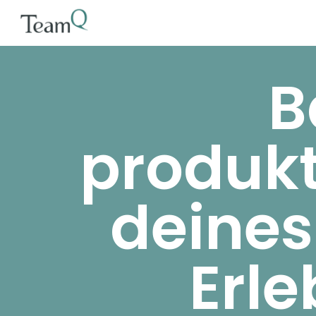
B
produkt
deines
Erle