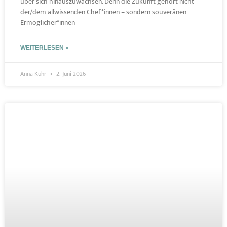
über sich hinauszuwachsen. Denn die Zukunft gehört nicht
der/dem allwissenden Chef*innen – sondern souveränen
Ermöglicher*innen
WEITERLESEN »
Anna Kühr
2. Juni 2026